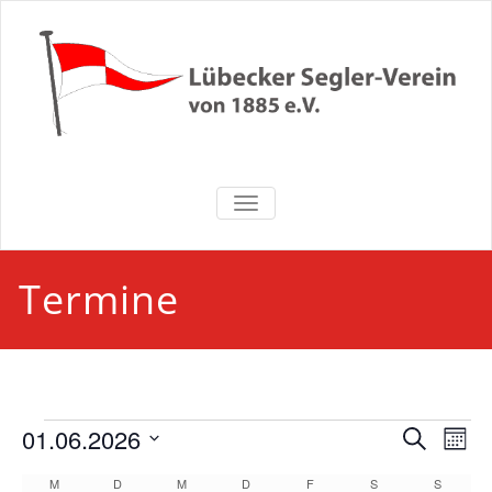
Zum
Inhalt
springen
Lübecker
NAVIGATION UMSCHALTEN
Segler-Verein
von 1885 e.V.
Termine
Veranstaltungen
Veran
Ve
01.06.2026
Suche
Monat
An
Suche
Datum
Kalender
M
MONTAG
D
DIENSTAG
M
MITTWOCH
D
DONNERSTAG
F
FREITAG
S
SAMSTAG
S
SONNT
wählen.