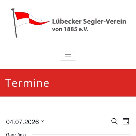
Zum
Inhalt
springen
Lübecker
NAVIGATION UMSCHALTEN
Segler-Verein
von 1885 e.V.
Termine
Veranstaltungen
Veran
Ve
04.07.2026
Suche
Tag
An
Suche
Datum
für
Ganztägig
wählen.