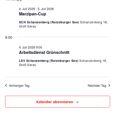
Na
und
4.
4. Juli 2026
-
5. Juli 2026
Ansic
Marzipan-Cup
Juli
Navig
SCH Schanzenberg (Ratzeburger See)
Schanzenberg 18,
2026
Groß Sarau
9:00
4. Juli 2026 9:00
Arbeitsdienst Grünschnitt
LSV Schanzenberg (Ratzeburger See)
Schanzenberg 16,
Groß Sarau
Vorheriger Tag
Nächster Tag
Kalender abonnieren