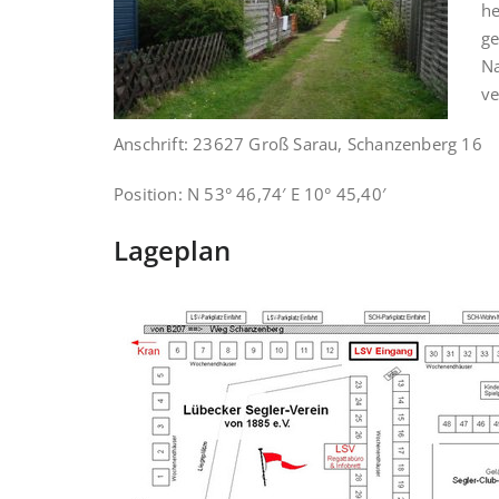
he
ge
Na
ve
Anschrift: 23627 Groß Sarau, Schanzenberg 16
Position: N 53° 46,74′ E 10° 45,40′
Lageplan