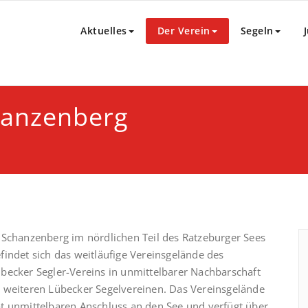
Lübecker Segler-Verein von 18
Aktuelles
Der Verein
Segeln
hanzenberg
 Schanzenberg im nördlichen Teil des Ratzeburger Sees
findet sich das weitläufige Vereinsgelände des
becker Segler-Vereins in unmittelbarer Nachbarschaft
 weiteren Lübecker Segelvereinen. Das Vereinsgelände
t unmittelbaren Anschluss an den See und verfügt über