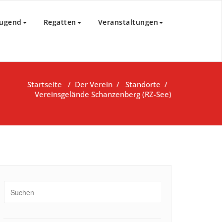
85 e.V.
Jugend
Regatten
Veranstaltungen
Startseite
/
Der Verein
/
Standorte
/
Vereinsgelände Schanzenberg (RZ-See)