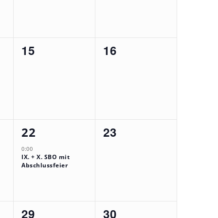
0
0
15
16
tungen,
Veranstaltungen,
Veranstaltungen,
1
0
23
22
tungen,
Veranstaltung,
Veranstaltungen,
0:00
IX. + X. SBO mit
Abschlussfeier
0
0
29
30