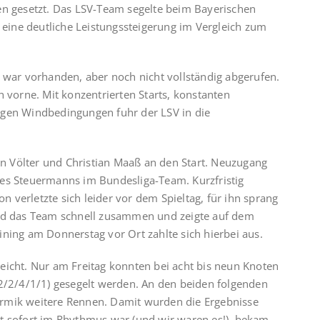
en gesetzt. Das LSV-Team segelte beim Bayerischen
t eine deutliche Leistungssteigerung im Vergleich zum
l war vorhanden, aber noch nicht vollständig abgerufen.
h vorne. Mit konzentrierten Starts, konstanten
igen Windbedingungen fuhr der LSV in die
ian Völter und Christian Maaß an den Start. Neuzugang
des Steuermanns im Bundesliga-Team. Kurzfristig
 verletzte sich leider vor dem Spieltag, für ihn sprang
and das Team schnell zusammen und zeigte auf dem
ining am Donnerstag vor Ort zahlte sich hierbei aus.
eicht. Nur am Freitag konnten bei acht bis neun Knoten
/2/2/4/1/1) gesegelt werden. An den beiden folgenden
ermik weitere Rennen. Damit wurden die Ergebnisse
ht sofort im Rhythmus war (und wir waren es!), bekam