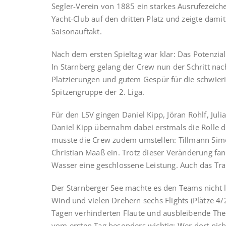
Segler-Verein von 1885 ein starkes Ausrufezeich
Yacht-Club auf den dritten Platz und zeigte dami
Saisonauftakt.
Nach dem ersten Spieltag war klar: Das Potenzia
In Starnberg gelang der Crew nun der Schritt nac
Platzierungen und gutem Gespür für die schwier
Spitzengruppe der 2. Liga.
Für den LSV gingen Daniel Kipp, Jöran Rohlf, Jul
Daniel Kipp übernahm dabei erstmals die Rolle 
musste die Crew zudem umstellen: Tillmann Simon
Christian Maaß ein. Trotz dieser Veränderung f
Wasser eine geschlossene Leistung. Auch das Tra
Der Starnberger See machte es den Teams nicht l
Wind und vielen Drehern sechs Flights (Plätze 4
Tagen verhinderten Flaute und ausbleibende Th
vom ersten Tag besonders wichtig: Wer dort nic