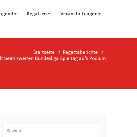
85 e.V.
Jugend
Regatten
Veranstaltungen
Startseite
/
Regattaberichte
/
lt beim zweiten Bundesliga-Spieltag aufs Podium