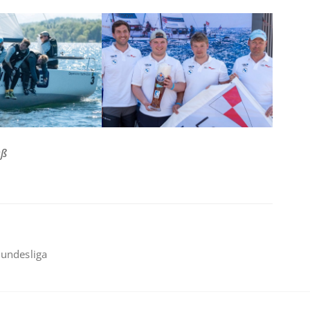
aß
bundesliga