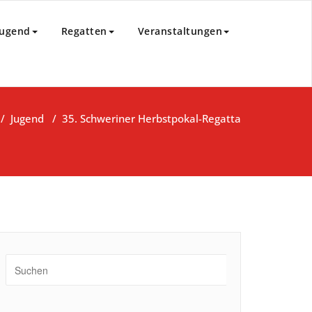
85 e.V.
Jugend
Regatten
Veranstaltungen
/
Jugend
/
35. Schweriner Herbstpokal-Regatta