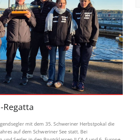
l-Regatta
endsegler mit dem 35. Schweriner Herbstpokal die
Jahres auf dem Schweriner See statt. Bei
n und Segler in den Bootsklassen ILCA 4 und 6, Europe