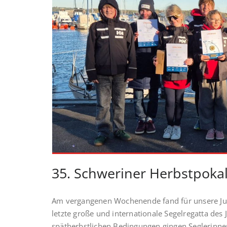
35. Schweriner Herbstpoka
Am vergangenen Wochenende fand für unsere Jug
letzte große und internationale Segelregatta des 
spätherbstlichen Bedingungen gingen Seglerinne