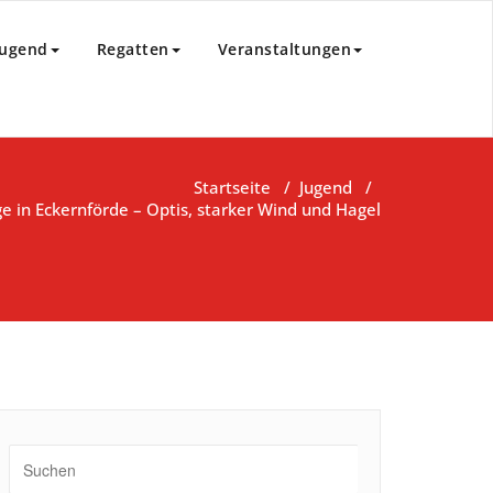
85 e.V.
Jugend
Regatten
Veranstaltungen
Startseite
/
Jugend
/
e in Eckernförde – Optis, starker Wind und Hagel