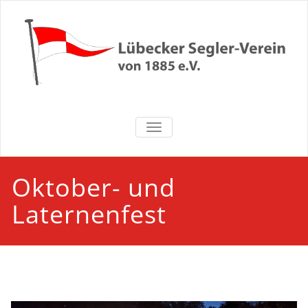
Zum
Inhalt
springen
Lübecker
NAVIGATION UMSCHALTEN
Segler-Verein
von 1885 e.V.
Oktober- und
Laternenfest