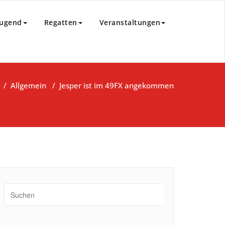
85 e.V.
Jugend
Regatten
Veranstaltungen
/
Allgemein
/
Jesper ist im 49FX angekommen