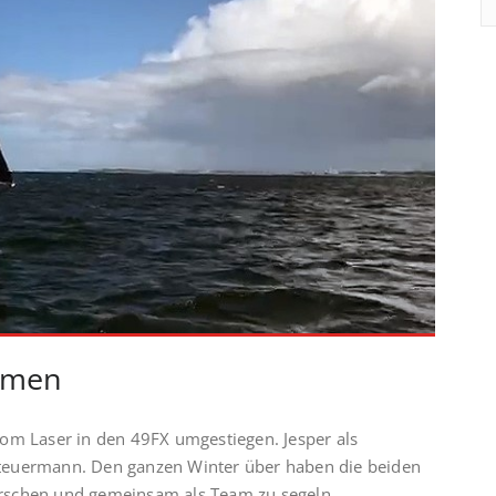
ommen
om Laser in den 49FX umgestiegen. Jesper als
teuermann. Den ganzen Winter über haben die beiden
herrschen und gemeinsam als Team zu segeln.