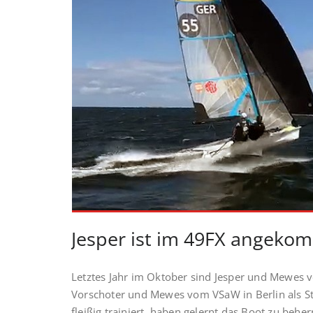
Jesper ist im 49FX angek
Letztes Jahr im Oktober sind Jesper und Mewes v
Vorschoter und Mewes vom VSaW in Berlin als S
fleißig trainiert, haben gelernt das Boot zu be