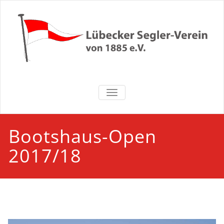
Zum
Inhalt
springen
Lübecker
NAVIGATION UMSCHALTEN
Segler-Verein
von 1885 e.V.
Bootshaus-Open
2017/18